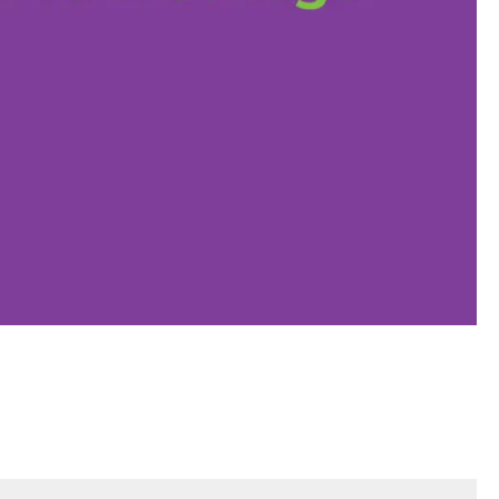
stap?
ios.nl
, gebruik