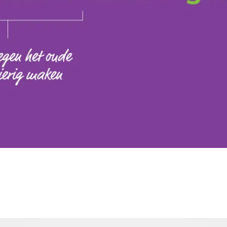
ntact
 voor de volgende 
 200 001
, stuur een e-mail naar
info@panoramastud
rmulier of stuur gewoon een
appje
.
m
Bericht