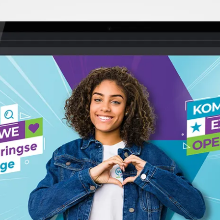
oon
mmer
 met de
privacyverklaring
van Panorama Studios