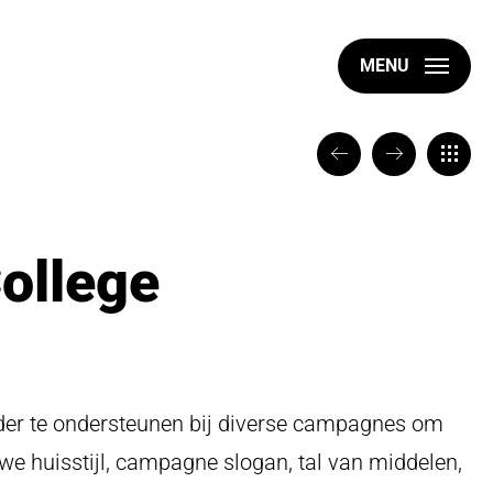
MENU
VORIGE
VOLGENDE
TERUG
ollege
rder te ondersteunen bij diverse campagnes om
we huisstijl, campagne slogan, tal van middelen,