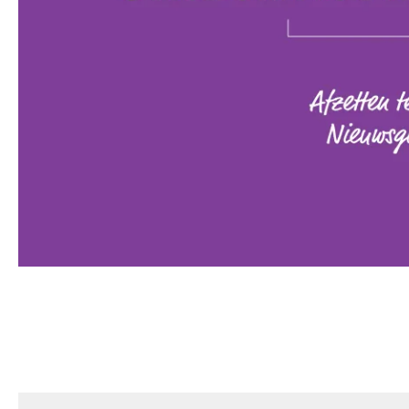
Direct co
Klaar
Bel direct
0174
onderstaand fo
Bedrijfsnaa