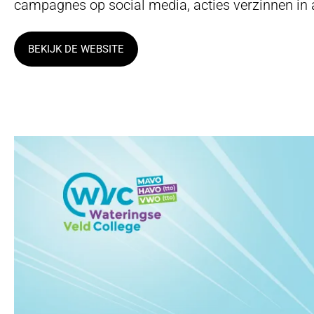
campagnes op social media, acties verzinnen in 
BEKIJK DE WEBSITE
Step
up
your
game
Get in touch