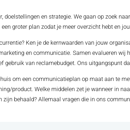
oon
, doelstellingen en strategie. We gaan op zoek naa
 in een groter plan zodat je meer overzicht hebt e
mmer
ncurrentie? Ken je de kernwaarden van jouw organisa
ond marketing en communicatie. Samen evalueren wij 
ef gebruik van reclamebudget. Ons uitgangspunt daa
 met de
privacyverklaring
van Panorama Studios
n huis om een communicatieplan op maat aan te met
ming/product. Welke middelen zet je wanneer in na
n zijn behaald? Allemaal vragen die in ons commun