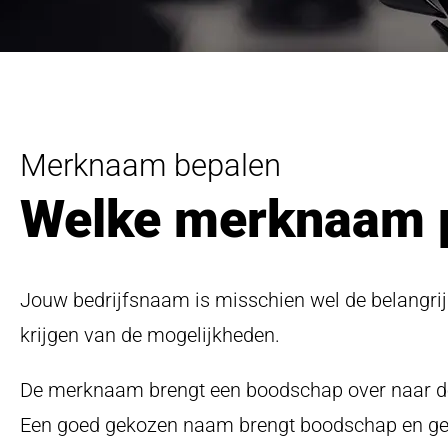
Communicatie Studio
Merknaam bepalen
Step
Welke merknaam pa
up
your
game
Get in touch
Jouw bedrijfsnaam is misschien wel de belangrij
krijgen van de mogelijkheden.
De merknaam brengt een boodschap over naar de on
Een goed gekozen naam brengt boodschap en gevo