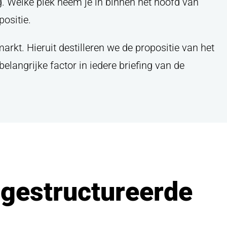
ing. Welke plek neem je in binnen het hoofd van
ositie.
rkt. Hieruit destilleren we de propositie van het
 belangrijke factor in iedere briefing van de
stap?
ios.nl
, gebruik
 gestructureerde