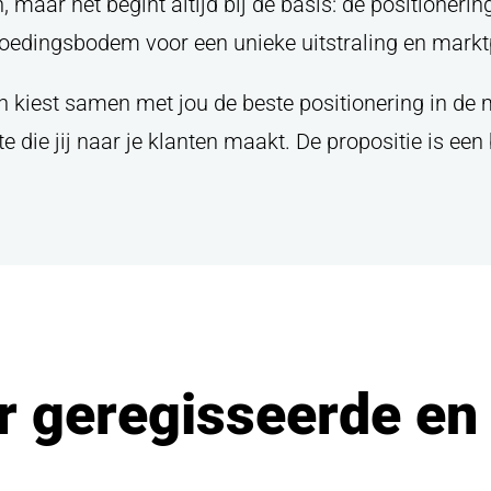
, maar het begint altijd bij de basis: de positioner
 voedingsbodem voor een unieke uitstraling en marktp
kiest samen met jou de beste positionering in de ma
ntact
te die jij naar je klanten maakt. De propositie is een
 voor de volgende 
 200 001
, stuur een e-mail naar
info@panoramastud
rmulier of stuur gewoon een
appje
.
r geregisseerde en
m
Bericht