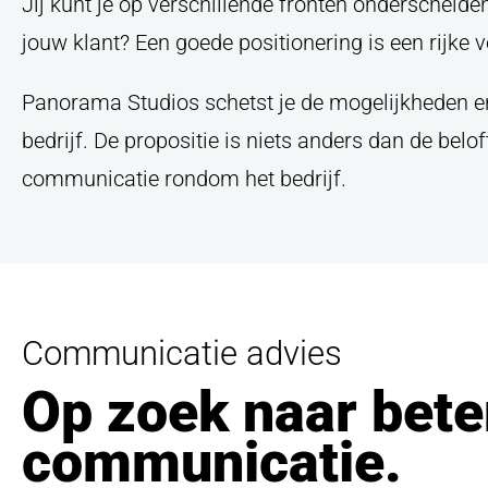
Jij kunt je op verschillende fronten onderscheiden
jouw klant? Een goede positionering is een rijke
Panorama Studios schetst je de mogelijkheden en 
Direct co
bedrijf. De propositie is niets anders dan de belof
Klaar
communicatie rondom het bedrijf.
Bel direct
0174
onderstaand fo
Communicatie advies
Op zoek naar bete
Bedrijfsnaa
communicatie.