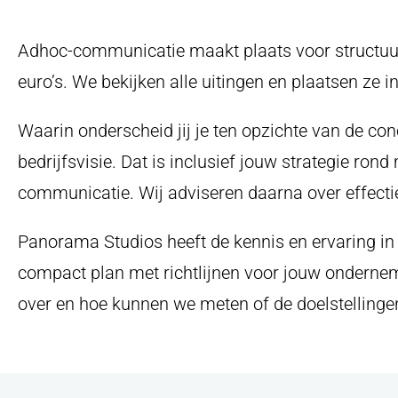
Contactpers
Adhoc-communicatie maakt plaats voor structuur
euro’s. We bekijken alle uitingen en plaatsen ze
Telefoonnu
Waarin onderscheid jij je ten opzichte van de co
bedrijfsvisie. Dat is inclusief jouw strategie r
E-mailadres
communicatie. Wij adviseren daarna over effecti
Ik ga akkoord
Panorama Studios heeft de kennis en ervaring i
compact plan met richtlijnen voor jouw onderne
VERSTUUR
over en hoe kunnen we meten of de doelstellinge