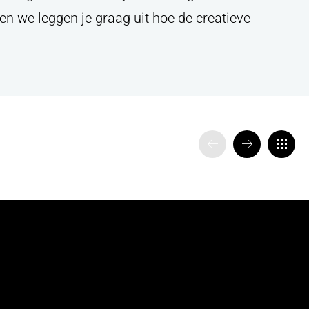
en we leggen je graag uit hoe de creatieve
VORIGE
VOLGENDE
TERUG