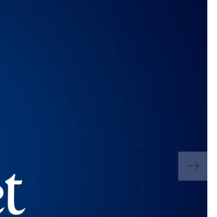
stap?
ios.nl
, gebruik