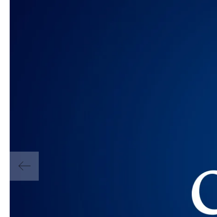
Direct co
Klaar
Bel direct
0174
onderstaand fo
Bedrijfsnaa