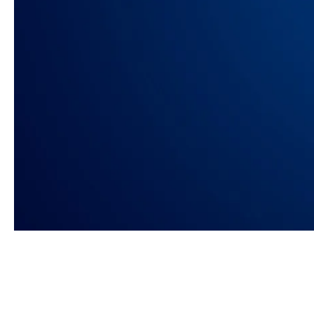
Contactpers
Telefoonnu
E-mailadres
Ik ga akkoord
VERSTUUR