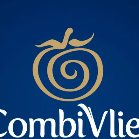
ntact
 voor de volgende 
 200 001
, stuur een e-mail naar
info@panoramastud
rmulier of stuur gewoon een
appje
.
m
Bericht