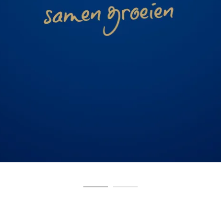
oon
mmer
 met de
privacyverklaring
van Panorama Studios