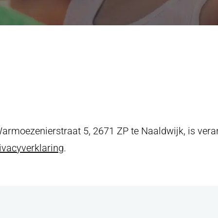
g
ntact
 voor de volgende 
rmoezenierstraat 5, 2671 ZP te Naaldwijk, is vera
 200 001
, stuur een e-mail naar
info@panoramastud
ivacyverklaring
.
rmulier of stuur gewoon een
appje
.
m
Bericht