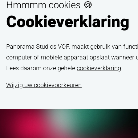
Hmmmm cookies 🍪
Cookieverklaring
Contactpers
Telefoonnu
Panorama Studios VOF, maakt gebruik van functio
computer of mobiele apparaat opslaat wanneer u 
Lees daarom onze gehele
cookieverklaring
.
E-mailadres
Wijzig uw cookievoorkeuren
Ik ga akkoord
VERSTUUR