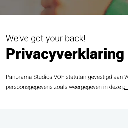
Privacy- & Cookieverklarin
We've got your back!
Direct co
Privacyverklaring
Step
Klaar
up
your
Panorama Studios VOF statutair gevestigd aan Wa
game
Bel direct
0174
Get in touch
persoonsgegevens zoals weergegeven in deze
pr
onderstaand fo
Bedrijfsnaa