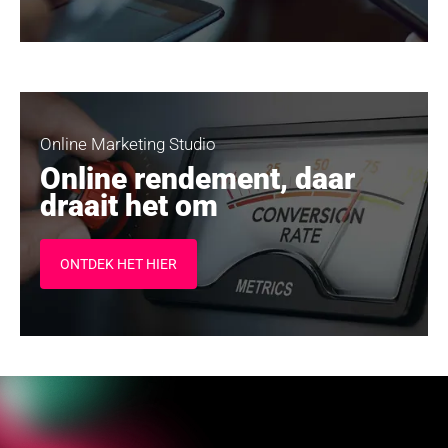
Ik ga akkoord met de
privacyverklaring
van
Panorama Studios
Online Marketing Studio
Online rendement, daar
draait het om
VERSTUUR
ONTDEK HET HIER