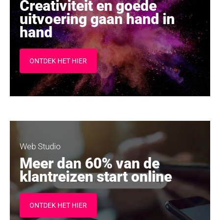
Creativiteit en goede
uitvoering gaan hand in
Bedrijfsnaam
hand
Contactpersoon
ONTDEK HET HIER
Telefoonnummer
E-mailadres
Web Studio
Meer dan 60% van de
klantreizen start online
Bericht
ONTDEK HET HIER