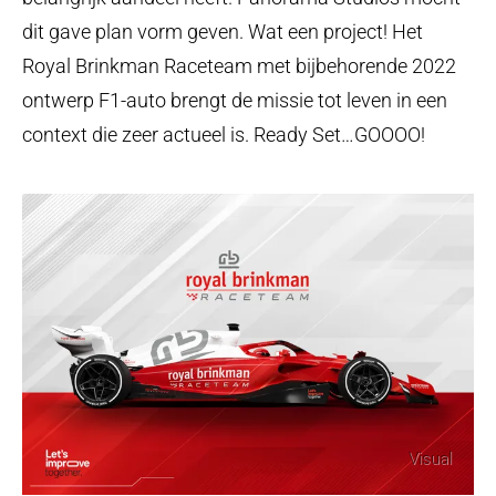
Step
up
dit gave plan vorm geven. Wat een project! Het
your
Royal Brinkman Raceteam met bijbehorende 2022
ontwerp F1-auto brengt de missie tot leven in een
game
Get in touch
context die zeer actueel is. Ready Set…GOOOO!
Visual