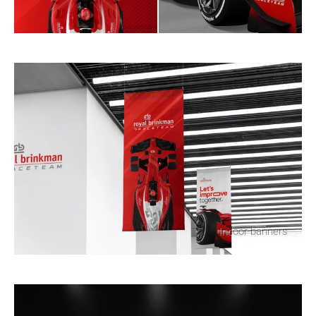
Bel direct
0174 200 001
, stuur een e-mail
naar
info@panoramastudios.nl
, gebruik
onderstaand formulier of stuur gewoon een
appje
.
Bedrijfsnaam
Contactpersoon
Indoor banners
Telefoonnummer