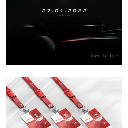
E-mailadres
Bericht
Save the date
Ik ga akkoord met de
privacyverklaring
van
Panorama Studios
VERSTUUR