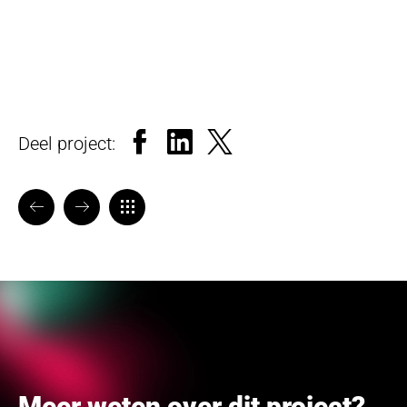
Facebook
LinkedIn
X
Deel project:
VORIGE
VOLGENDE
TERUG NAAR OVERZICHT
Meer weten over dit project?