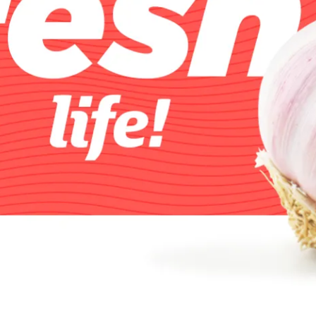
ntact
 voor de volgende 
 200 001
, stuur een e-mail naar
info@panoramastud
rmulier of stuur gewoon een
appje
.
m
Bericht