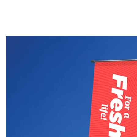
Contactpers
Telefoonnu
E-mailadres
Ik ga akkoord
VERSTUUR