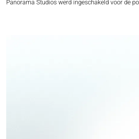
Panorama Studios werd ingeschakeld voor de posi
Step
up
your
game
Get in touch