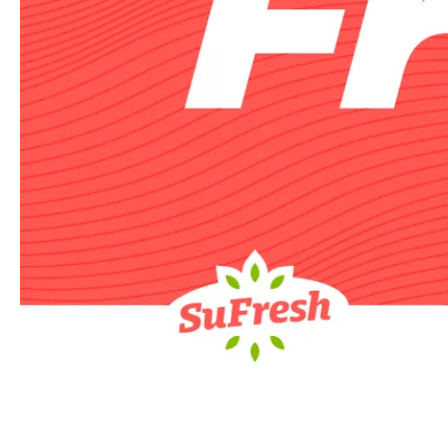
Direct co
Klaar
Bel direct
0174
onderstaand fo
Bedrijfsnaa