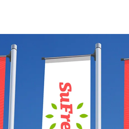
oon
mmer
 met de
privacyverklaring
van Panorama Studios