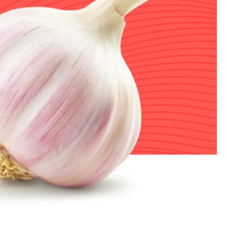
stap?
ios.nl
, gebruik