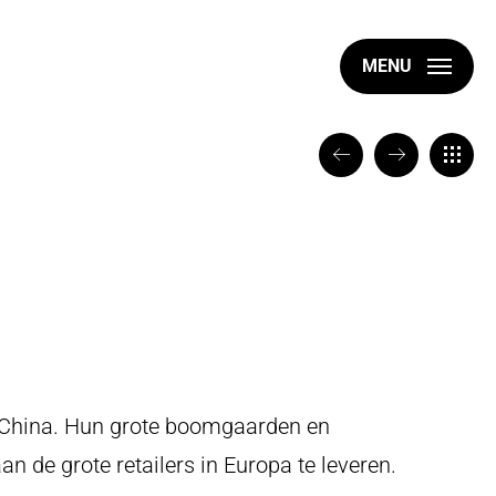
MENU
VORIGE
VOLGENDE
TERUG
it China. Hun grote boomgaarden en
an de grote retailers in Europa te leveren.