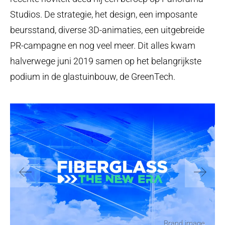
Step
up
Studios. De strategie, het design, een imposante
your
beursstand, diverse 3D-animaties, een uitgebreide
PR-campagne en nog veel meer. Dit alles kwam
game
Get in touch
halverwege juni 2019 samen op het belangrijkste
podium in de glastuinbouw, de GreenTech.
Brand image