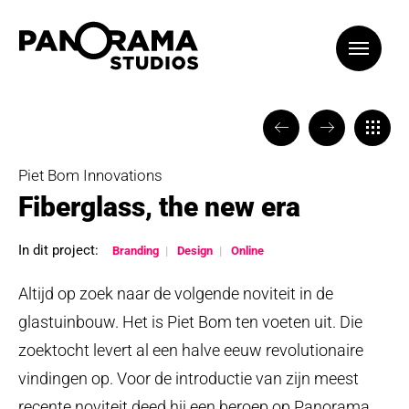
VORIGE
VOLGENDE
TERUG
Piet Bom Innovations
Fiberglass, the new era
In dit project:
Branding
Design
Online
Altijd op zoek naar de volgende noviteit in de
glastuinbouw. Het is Piet Bom ten voeten uit. Die
zoektocht levert al een halve eeuw revolutionaire
vindingen op. Voor de introductie van zijn meest
recente noviteit deed hij een beroep op Panorama