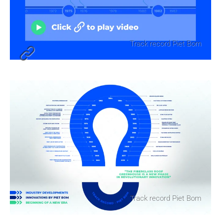
Telefoonnummer
Track record Piet Bom
E-mailadres
Bericht
Track record Piet Bom
Ik ga akkoord met de
privacyverklaring
van