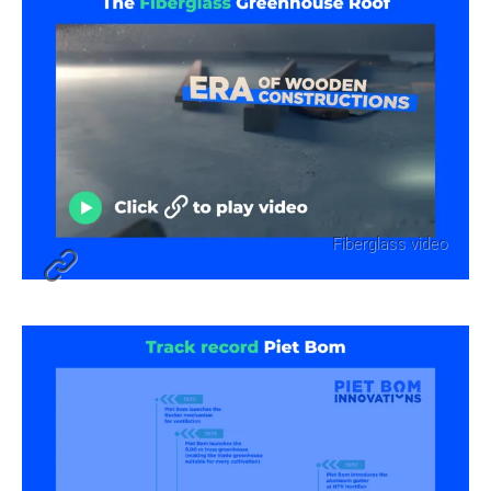
Direct contact
Klaar voor de volgende
stap?
Bel direct
0174 200 001
, stuur een e-mail
naar
info@panoramastudios.nl
, gebruik
Fiberglass video
onderstaand formulier of stuur gewoon een
appje
.
Bedrijfsnaam
Contactpersoon