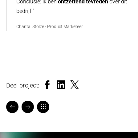
Conclusie: ik ben
ontzettend tevreden
over dit
bedrijf!”
Chantal Stolze - Product Marketeer
Facebook
LinkedIn
X
Deel project:
VORIGE
VOLGENDE
TERUG NAAR OVERZICHT